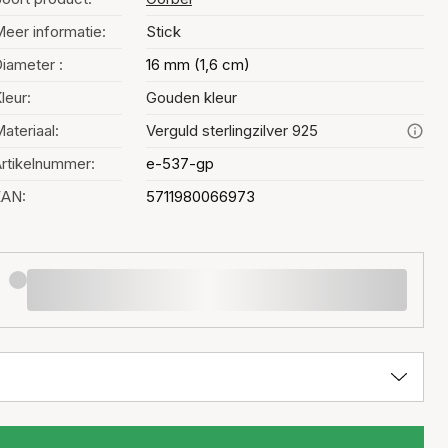
eer informatie:
Stick
iameter :
16 mm (1,6 cm)
leur:
Gouden kleur
ateriaal:
Verguld sterlingzilver 925
rtikelnummer:
e-537-gp
EAN:
5711980066973