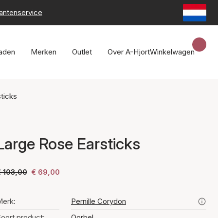
lantenservice
raden
Merken
Outlet
Over A-Hjort
Winkelwagen
ticks
Large Rose Earsticks
 103,00
€ 69,00
erk:
Pernille Corydon
oort product:
Oorbel