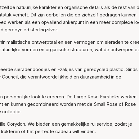
Item is toegevoegd aan
zelfde natuurlijke karakter en organische details als de rest van 
het winkelmandje
tstuk verheft. Dit zijn oorbellen die op zichzelf gedragen kunnen
oed werken als een opvallend ankerpunt in een meer complexe lo
 gerecycled sterlingzilver.
minimalistische ontwerptaal en een vermogen om sieraden te cre
it natuurlijke vormen en organische structuren, wat de ontwerpen e
eerde sieradendoosjes en -zakjes van gerecycled plastic. Sinds
y Council, die verantwoordelijkheid en duurzaamheid in de
en persoonlijke look te creëren. De Large Rose Earsticks werken
ment en kunnen gecombineerd worden met de Small Rose of Rose
 collectie.
nille Corydon. We bieden een gemakkelijke ruilservice, zodat je
t trakteren of het perfecte cadeau wilt vinden.