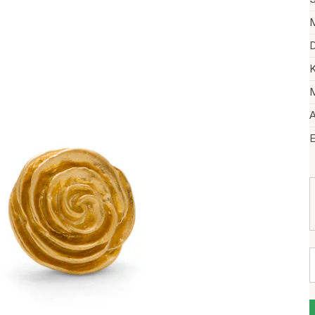
M
D
K
M
A