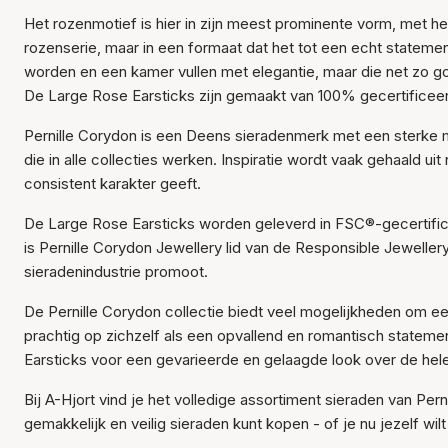
Het rozenmotief is hier in zijn meest prominente vorm, met het
rozenserie, maar in een formaat dat het tot een echt statemen
worden en een kamer vullen met elegantie, maar die net zo g
De Large Rose Earsticks zijn gemaakt van 100% gecertificeerd
Pernille Corydon is een Deens sieradenmerk met een sterke 
die in alle collecties werken. Inspiratie wordt vaak gehaald u
consistent karakter geeft.
De Large Rose Earsticks worden geleverd in FSC®-gecertific
is Pernille Corydon Jewellery lid van de Responsible Jeweller
sieradenindustrie promoot.
De Pernille Corydon collectie biedt veel mogelijkheden om e
prachtig op zichzelf als een opvallend en romantisch state
Earsticks voor een gevarieerde en gelaagde look over de hele
Bij A-Hjort vind je het volledige assortiment sieraden van Per
gemakkelijk en veilig sieraden kunt kopen - of je nu jezelf wil