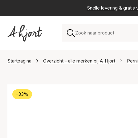
Snelle levering & grati
Startpagina
Overzicht - alle merken bij A-Hjort
Perni
-33%