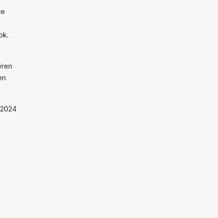
de
ok.
ëren
en
 2024