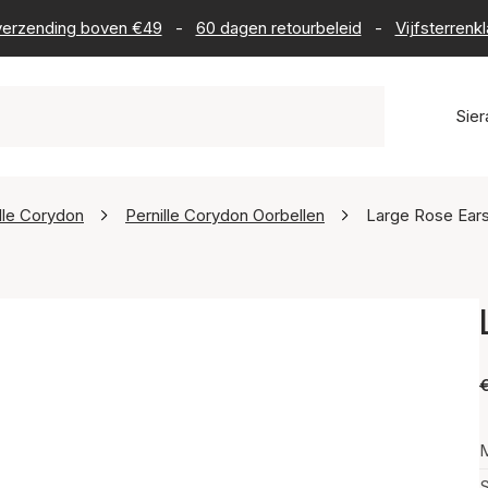
s verzending boven €49
-
60 dagen retourbeleid
-
Vijfsterrenk
Sie
lle Corydon
Pernille Corydon Oorbellen
Large Rose Ears
€
M
S