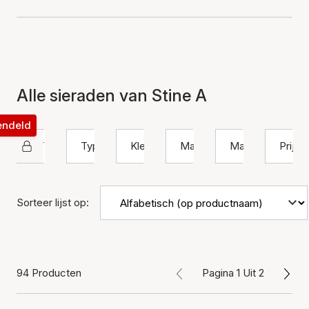
Alle sieraden van Stine A
rendeld
STINE A Jewelry
Type
Kleur
Materiaal
Maat
Prijs
Sorteer lijst op:
94 Producten
Pagina 1 Uit 2