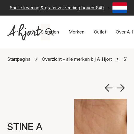
Snelle levering & gratis verzending boven €49
-
60 dagen 
Sieraden
Merken
Outlet
Over A-H
Startpagina
Overzicht - alle merken bij A-Hjort
STIN
STINE A