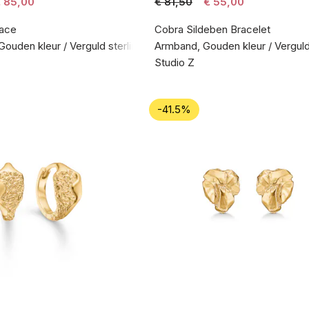
 85,00
€ 81,50
€ 55,00
ace
Cobra Sildeben Bracelet
Gouden kleur / Verguld sterlingzilver 925
Armband, Gouden kleur / Verguld 
Studio Z
-41.5%