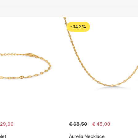
-34.3%
 29,00
€ 68,50
€ 45,00
let
Aurelia Necklace