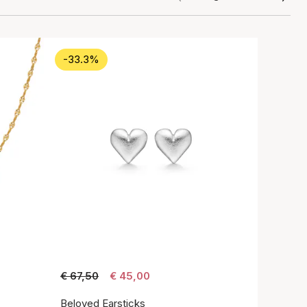
-33.3%
€ 67,50
€ 45,00
Beloved Earsticks