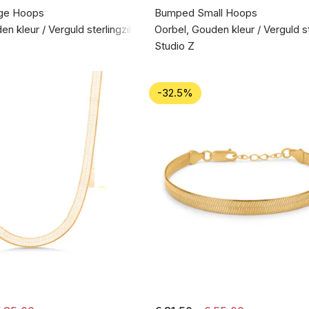
ge Hoops
Bumped Small Hoops
n kleur / Verguld sterlingzilver 925
Oorbel, Gouden kleur / Verguld st
Studio Z
-32.5%