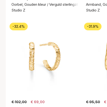
Oorbel, Gouden kleur / Verguld sterlingzilver 925
Armband, Gou
Studio Z
Studio Z
-32.4%
-31.9%
€ 102,00
€ 69,00
€ 95,50
€