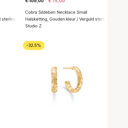
€ 109,00
€ 75,00
Cobra Sildeben Necklace Small
sterlingzilver 925
Halsketting, Gouden kleur / Verguld sterlingzilver 92
Studio Z
-32.5%