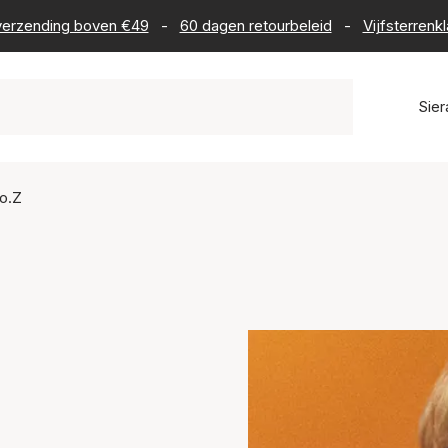
s verzending boven €49
-
60 dagen retourbeleid
-
Vijfsterrenk
Sie
io.Z