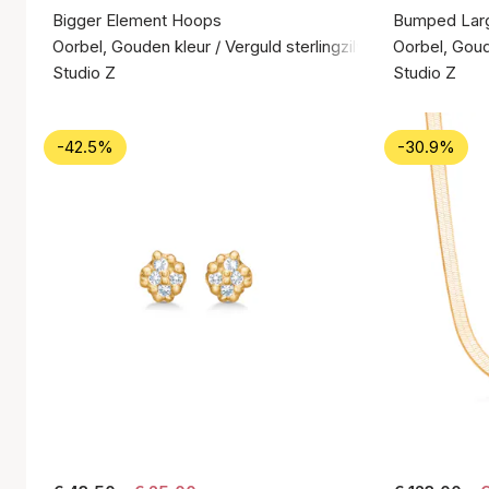
Bigger Element Hoops
Bumped Lar
Oorbel, Gouden kleur / Verguld sterlingzilver 925
Oorbel, Goude
Studio Z
Studio Z
-42.5%
-30.9%