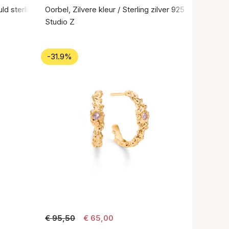
ld sterlingzilver 925
Oorbel, Zilvere kleur / Sterling zilver 925
Studio Z
-31.9%
€ 95,50
€ 65,00