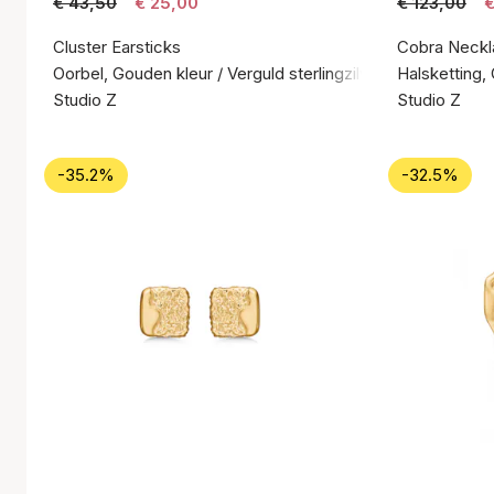
€ 43,50
€ 25,00
€ 123,00
€
Cluster Earsticks
Cobra Neckl
Oorbel, Gouden kleur / Verguld sterlingzilver 925
Halsketting, 
Studio Z
Studio Z
-35.2%
-32.5%