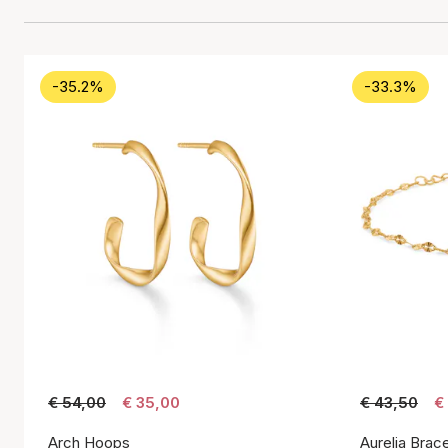
-35.2%
-33.3%
€ 54,00
€ 35,00
€ 43,50
€
Arch Hoops
Aurelia Brace