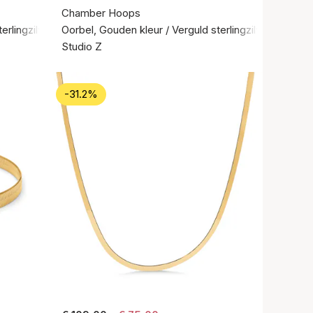
Chamber Hoops
erlingzilver 925
Oorbel, Gouden kleur / Verguld sterlingzilver 925
Studio Z
-31.2%