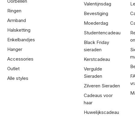
Oorbellen
Valentijnsdag
Le
Ringen
Bevestiging
C
Armband
Moederdag
Ca
Halsketting
Studentencadeau
Re
Enkelbandjes
om
Black Friday
Hanger
sieraden
Si
ma
Accessories
Kerstcadeau
Be
Outlet
Vergulde
Sieraden
FA
Alle styles
vr
Zilveren Sieraden
Ma
Cadeaus voor
haar
Huwelijkscadeau