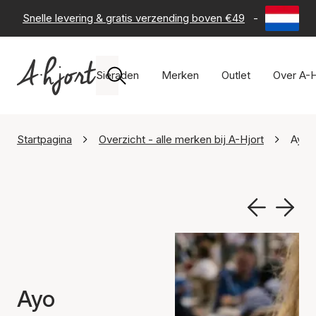
Snelle levering & gratis verzending boven €49
-
60 dagen 
Sieraden
Merken
Outlet
Over A-H
Startpagina
Overzicht - alle merken bij A-Hjort
Ayo 
Ayo