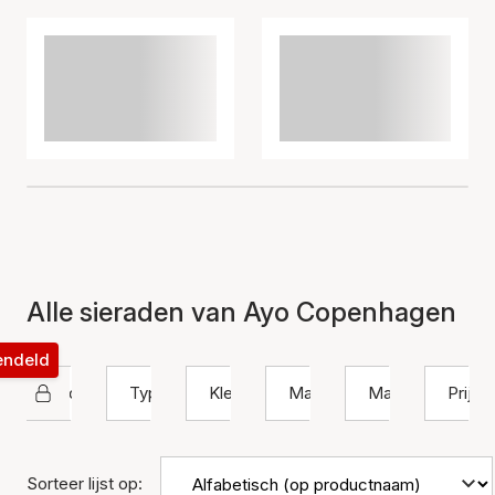
Alle sieraden van Ayo Copenhagen
rendeld
Ayo Copenhagen
Type
Kleur
Materiaal
Maat
Prijs
Sorteer lijst op: