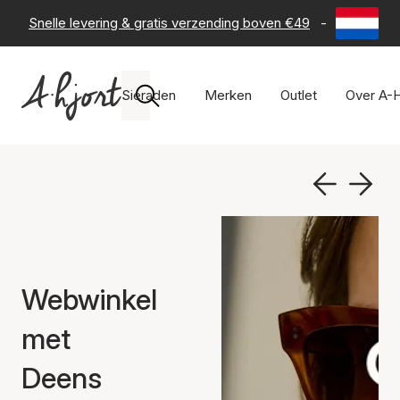
Snelle levering & gratis verzending boven €49
-
60 dagen 
Sieraden
Merken
Outlet
Over A-H
Webwinkel
met
Deens