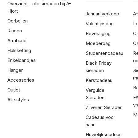
Overzicht - alle sieraden bij A-
Hjort
Januari verkoop
A-
Oorbellen
Valentijnsdag
Le
Ringen
Bevestiging
C
Armband
Moederdag
Ca
Halsketting
Studentencadeau
Re
Enkelbandjes
om
Black Friday
Hanger
sieraden
Si
ma
Accessories
Kerstcadeau
Be
Outlet
Vergulde
Sieraden
FA
Alle styles
vr
Zilveren Sieraden
Ma
Cadeaus voor
haar
Huwelijkscadeau