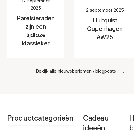
17 september
2025
2 september 2025
Parelsieraden
Hultquist
zijn een
Copenhagen
tijdloze
AW25
klassieker
Bekijk alle nieuwsberichten / blogposts
Productcategorieën
Cadeau
H
ideeën
b