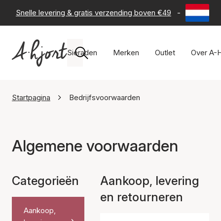
Snelle levering & gratis verzending boven €49
-
60 dagen 
Sieraden
Merken
Outlet
Over A-H
Startpagina
Bedrijfsvoorwaarden
Algemene voorwaarden
Categorieën
Aankoop, levering
en retourneren
Aankoop,