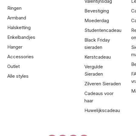
Valentijnsdag
Le
Ringen
Bevestiging
C
Armband
Moederdag
Ca
Halsketting
Studentencadeau
Re
Enkelbandjes
om
Black Friday
Hanger
sieraden
Si
ma
Accessories
Kerstcadeau
Be
Outlet
Vergulde
Sieraden
FA
Alle styles
vr
Zilveren Sieraden
Ma
Cadeaus voor
haar
Huwelijkscadeau