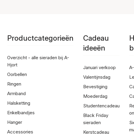
Productcategorieën
Cadeau
H
ideeën
b
Overzicht - alle sieraden bij A-
Hjort
Januari verkoop
A-
Oorbellen
Valentijnsdag
Le
Ringen
Bevestiging
C
Armband
Moederdag
Ca
Halsketting
Studentencadeau
Re
Enkelbandjes
om
Black Friday
Hanger
sieraden
Si
ma
Accessories
Kerstcadeau