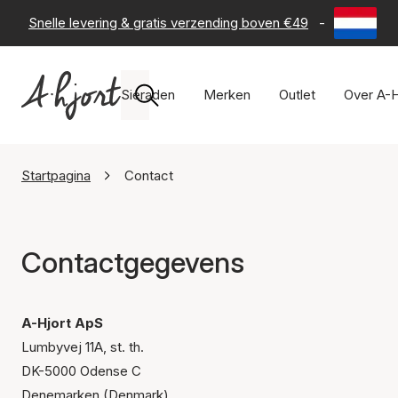
Snelle levering & gratis verzending boven €49
-
60 dagen 
Sieraden
Merken
Outlet
Over A-H
Startpagina
Contact
Contactgegevens
A-Hjort ApS
Lumbyvej 11A, st. th.
DK-5000 Odense C
Denemarken (Denmark)