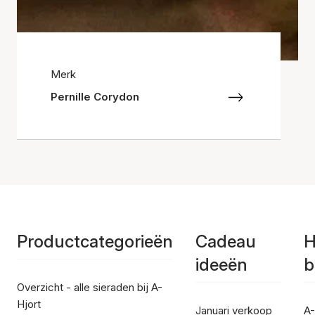
Merk
Pernille Corydon
Productcategorieën
Cadeau
H
ideeën
b
Overzicht - alle sieraden bij A-
Hjort
Januari verkoop
A-