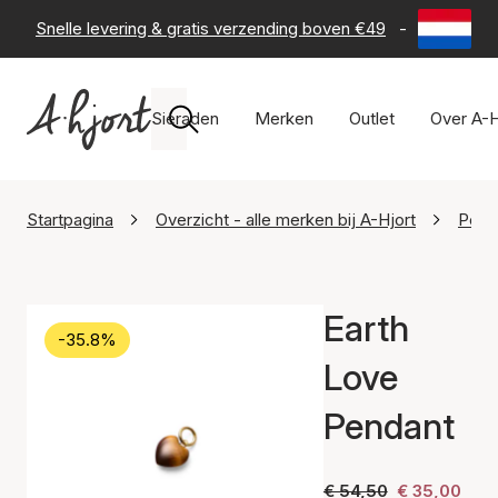
Snelle levering & gratis verzending boven €49
-
60 dagen 
Sieraden
Merken
Outlet
Over A-H
Startpagina
Overzicht - alle merken bij A-Hjort
Perni
Earth
-35.8%
Love
Pendant
€ 54,50
€ 35,00