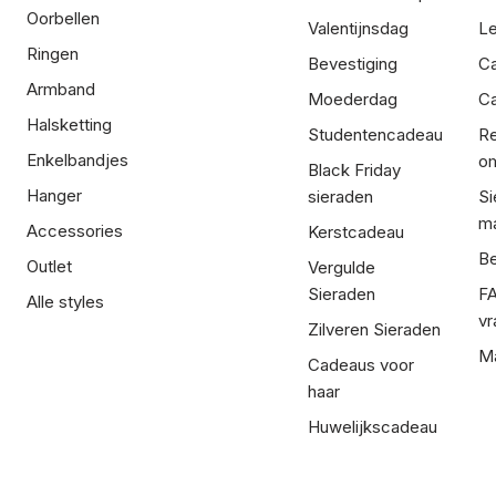
Oorbellen
Valentijnsdag
Le
Ringen
Bevestiging
C
Armband
Moederdag
Ca
Halsketting
Studentencadeau
Re
Enkelbandjes
om
Black Friday
Hanger
sieraden
Si
ma
Accessories
Kerstcadeau
Be
Outlet
Vergulde
Sieraden
FA
Alle styles
vr
Zilveren Sieraden
Ma
Cadeaus voor
haar
Huwelijkscadeau