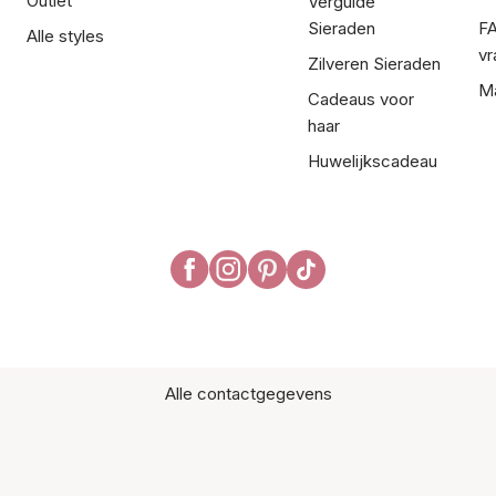
Outlet
Vergulde
Sieraden
FA
Alle styles
vr
Zilveren Sieraden
Ma
Cadeaus voor
haar
Huwelijkscadeau
Alle contactgegevens