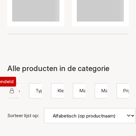
Alle producten in de categorie
rendeld
Izabel Camille
Type
Kleur
Materiaal
Maat
Prijs
Sorteer lijst op: