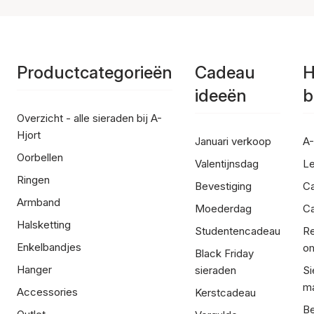
Productcategorieën
Cadeau
H
ideeën
b
Overzicht - alle sieraden bij A-
Hjort
Januari verkoop
A-
Oorbellen
Valentijnsdag
Le
Ringen
Bevestiging
C
Armband
Moederdag
Ca
Halsketting
Studentencadeau
Re
Enkelbandjes
om
Black Friday
Hanger
sieraden
Si
ma
Accessories
Kerstcadeau
Be