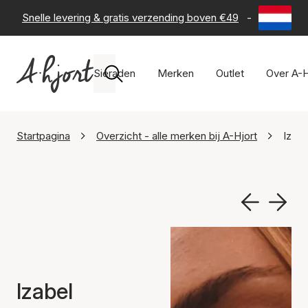
Snelle levering & gratis verzending boven €49
-
60 dagen 
Sieraden
Merken
Outlet
Over A-H
Startpagina
Overzicht - alle merken bij A-Hjort
Izabe
Izabel