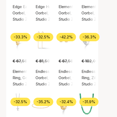
Edge Earsticks
Edge Hoops
Element Earsticks
Element Hoops
Oorbel, Gouden kleur / Verguld sterlingzilver 925
Oorbel, Gouden kleur / Verguld sterlingzilver 
Oorbel, Gouden kleur / Verguld st
Oorbel, Gouden kleur
Studio Z
Studio Z
Studio Z
Studio Z
-33.3%
-32.5%
-42.2%
-36.3%
€ 67,50
€ 45,00
€ 81,50
€ 55,00
€ 67,50
€ 39,00
€ 102,00
€ 65,0
Element Ring
Endless Waves Earchains
Endless Waves Earsticks
Endless Waves Gre
Ring, Gouden kleur / Verguld sterlingzilver 925
Oorbel, Gouden kleur / Verguld sterlingzilver 
Oorbel, Gouden kleur / Verguld st
Ring, Zilvere kleur /
Studio Z
Studio Z
Studio Z
Studio Z
-32.5%
-35.2%
-32.4%
-31.9%