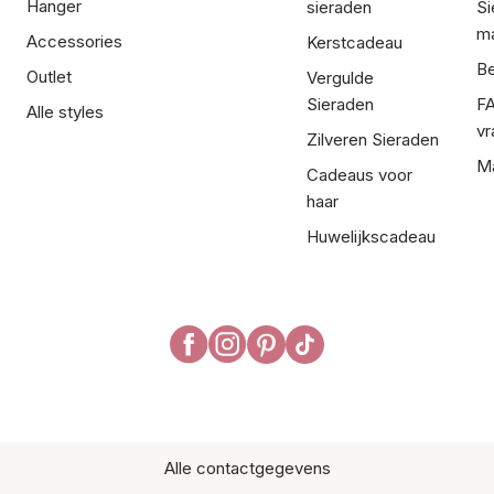
Hanger
sieraden
Si
ma
Accessories
Kerstcadeau
Be
Outlet
Vergulde
Sieraden
FA
Alle styles
vr
Zilveren Sieraden
Ma
Cadeaus voor
haar
Huwelijkscadeau
Alle contactgegevens