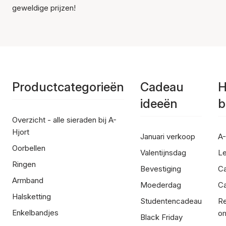
geweldige prijzen!
Productcategorieën
Cadeau
H
ideeën
b
Overzicht - alle sieraden bij A-
Hjort
Januari verkoop
A-
Oorbellen
Valentijnsdag
Le
Ringen
Bevestiging
C
Armband
Moederdag
Ca
Halsketting
Studentencadeau
Re
Enkelbandjes
om
Black Friday