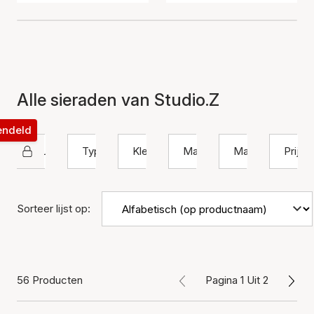
Alle sieraden van Studio.Z
rendeld
Studio Z
Type
Kleur
Materiaal
Maat
Prijs
Sorteer lijst op:
56 Producten
Pagina 1 Uit 2