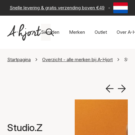
Snelle levering & gratis verzending boven €49
-
60 dagen 
Sieraden
Merken
Outlet
Over A-H
Startpagina
Overzicht - alle merken bij A-Hjort
Stud
Studio.Z