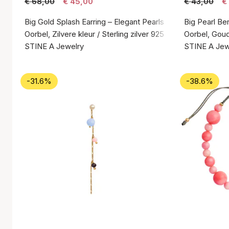
€ 68,00
€ 45,00
€ 43,00
€
Big Gold Splash Earring – Elegant Pearls
Big Pearl Be
Oorbel, Zilvere kleur / Sterling zilver 925
Oorbel, Goude
STINE A Jewelry
STINE A Jew
-31.6%
-38.6%