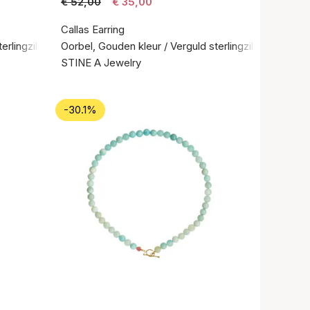
€ 52,00
€ 35,00
Callas Earring
erlingzilver 925
Oorbel, Gouden kleur / Verguld sterlingzilver 925
STINE A Jewelry
-30.1%