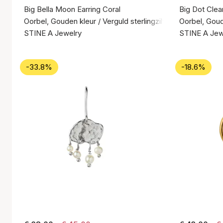
Big Bella Moon Earring Coral
Big Dot Clea
Oorbel, Gouden kleur / Verguld sterlingzilver 925
Oorbel, Goude
STINE A Jewelry
STINE A Jew
-33.8%
-18.6%