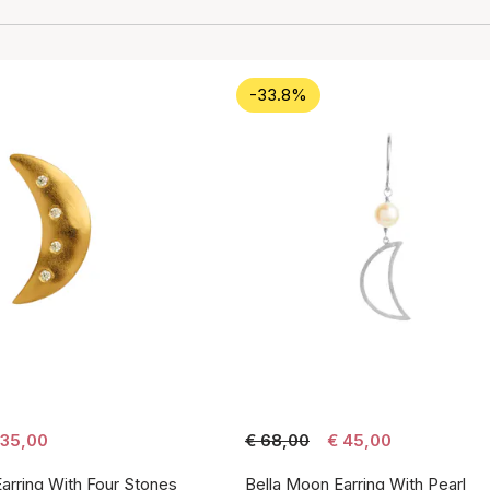
-33.8%
 35,00
€ 68,00
€ 45,00
arring With Four Stones
Bella Moon Earring With Pearl