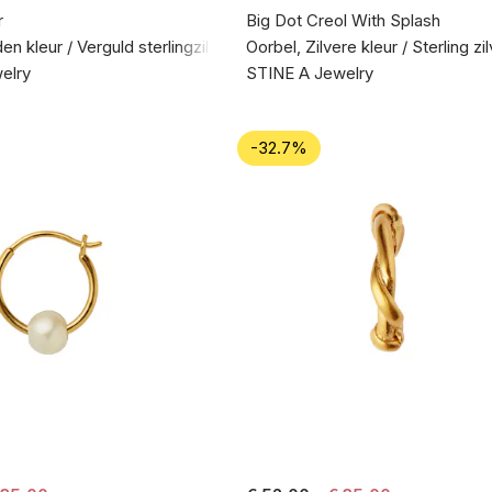
r
Big Dot Creol With Splash
n kleur / Verguld sterlingzilver 925
Oorbel, Zilvere kleur / Sterling zi
elry
STINE A Jewelry
-32.7%