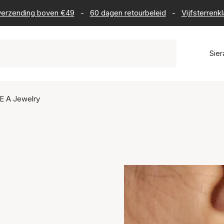
s verzending boven €49
-
60 dagen retourbeleid
-
Vijfsterrenk
Sie
E A Jewelry