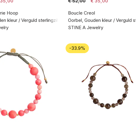
 35,00
€ 52,00
€ 35,00
rrie Hoop
Boucle Creol
n kleur / Verguld sterlingzilver 925
Oorbel, Gouden kleur / Verguld st
elry
STINE A Jewelry
-33.9%