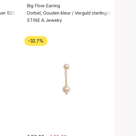
Big Flow Earring
lver 925
Oorbel, Gouden kleur / Verguld sterlingzilver 925
STINE A Jewelry
-32.7%