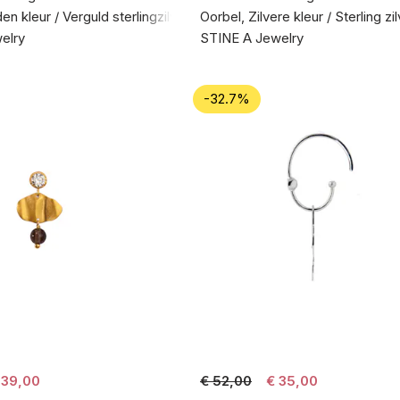
n kleur / Verguld sterlingzilver 925
Oorbel, Zilvere kleur / Sterling zi
elry
STINE A Jewelry
-32.7%
 39,00
€ 52,00
€ 35,00