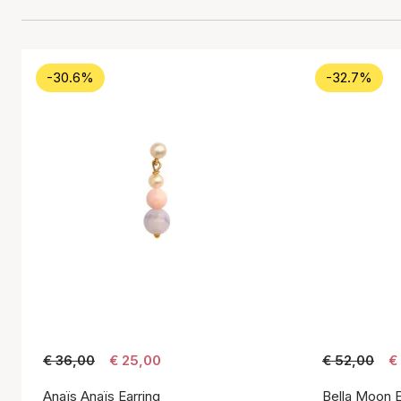
-30.6%
-32.7%
€ 36,00
€ 25,00
€ 52,00
€
Anaïs Anaïs Earring
Bella Moon E