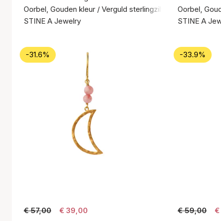
Oorbel, Gouden kleur / Verguld sterlingzilver 925
Oorbel, Goude
STINE A Jewelry
STINE A Jew
-31.6%
-33.9%
€ 57,00
€ 39,00
€ 59,00
€