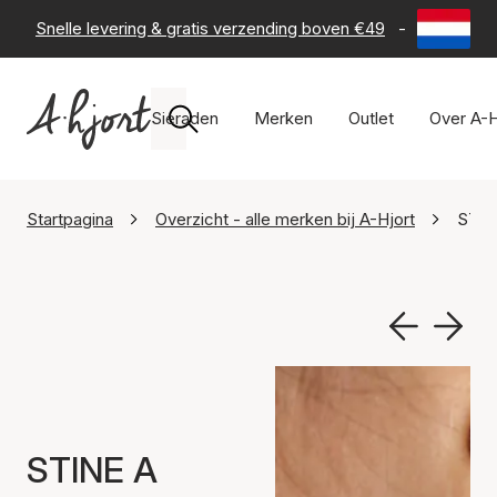
Snelle levering & gratis verzending boven €49
-
60 dagen 
Sieraden
Merken
Outlet
Over A-H
Startpagina
Overzicht - alle merken bij A-Hjort
STIN
STINE A