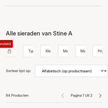
Alle sieraden van Stine A
rendeld
STINE A Jewelry
Type
Kleur
Materiaal
Maat
Prijs
Sorteer lijst op:
94 Producten
Pagina 1 Uit 2