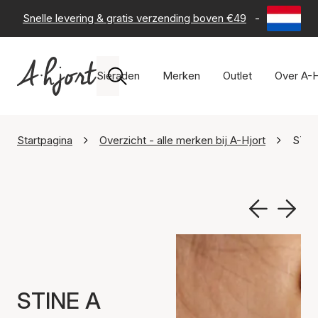
Snelle levering & gratis verzending boven €49
-
60 dagen 
Sieraden
Merken
Outlet
Over A-H
Startpagina
Overzicht - alle merken bij A-Hjort
STIN
STINE A