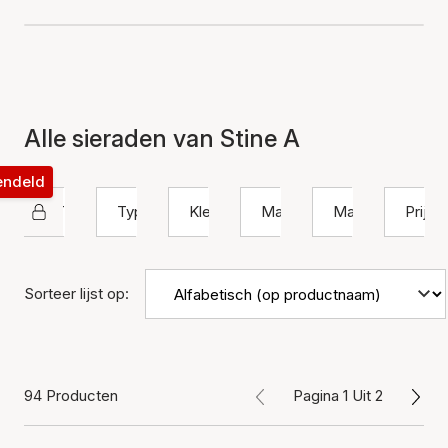
Alle sieraden van Stine A
rendeld
STINE A Jewelry
Type
Kleur
Materiaal
Maat
Prijs
Sorteer lijst op:
94 Producten
Pagina 1 Uit 2