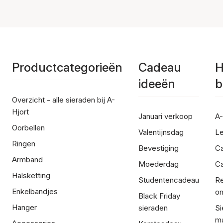
Productcategorieën
Cadeau
H
ideeën
b
Overzicht - alle sieraden bij A-
Hjort
Januari verkoop
A-
Oorbellen
Valentijnsdag
Le
Ringen
Bevestiging
C
Armband
Moederdag
Ca
Halsketting
Studentencadeau
Re
Enkelbandjes
om
Black Friday
Hanger
sieraden
Si
ma