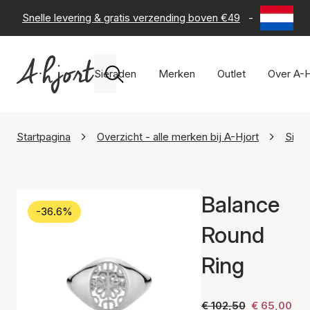
Snelle levering & gratis verzending boven €49
-
60 dagen 
Sieraden
Merken
Outlet
Over A-H
Startpagina
Overzicht - alle merken bij A-Hjort
Sisti
Balance
-36.6%
Round
Ring
€ 102,50
€ 65,00