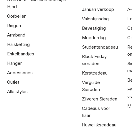
Hjort
Januari verkoop
A-
Oorbellen
Valentijnsdag
Le
Ringen
Bevestiging
C
Armband
Moederdag
Ca
Halsketting
Studentencadeau
Re
Enkelbandjes
om
Black Friday
Hanger
sieraden
Si
ma
Accessories
Kerstcadeau
Be
Outlet
Vergulde
Sieraden
FA
Alle styles
vr
Zilveren Sieraden
Ma
Cadeaus voor
haar
Huwelijkscadeau