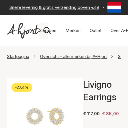
Snelle levering & gratis verzending boven €49
-
60 dagen 
Sieraden
Merken
Outlet
Over A-H
Startpagina
Overzicht - alle merken bij A-Hjort
Sif J
Livigno
-27.4%
Earrings
€ 117,00
€ 85,00