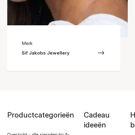
Merk
Sif Jakobs Jewellery
Productcategorieën
Cadeau
H
ideeën
b
Overzicht - alle sieraden bij A-