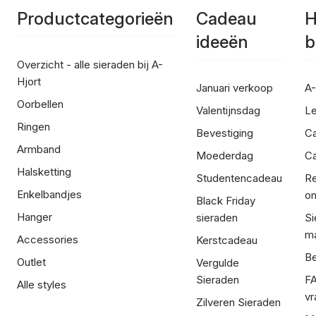
Productcategorieën
Cadeau
H
ideeën
b
Overzicht - alle sieraden bij A-
Hjort
Januari verkoop
A-
Oorbellen
Valentijnsdag
Le
Ringen
Bevestiging
C
Armband
Moederdag
Ca
Halsketting
Studentencadeau
Re
Enkelbandjes
om
Black Friday
Hanger
sieraden
Si
ma
Accessories
Kerstcadeau
Be
Outlet
Vergulde
Sieraden
FA
Alle styles
vr
Zilveren Sieraden