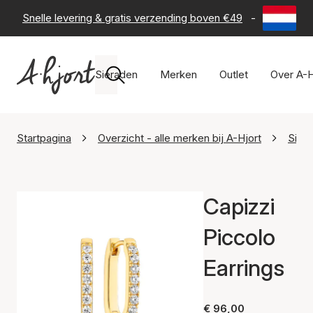
Snelle levering & gratis verzending boven €49
-
60 dagen 
Sieraden
Merken
Outlet
Over A-H
Startpagina
Overzicht - alle merken bij A-Hjort
Sif J
Capizzi
Piccolo
Earrings
€ 96,00