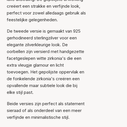
creëert een strakke en verfijnde look,
perfect voor zowel alledaags gebruik als
feestelijke gelegenheden.
De tweede versie is gemaakt van 925
gerhodineerd sterlingzilver voor een
elegante zilverkleurige look. De
oorbellen zijn versierd met handgezette
Item is toegevoegd aan
facetgeslepen witte zirkonia's die een
het winkelmandje
extra vleugje glamour en licht
toevoegen. Het gepolijste oppervlak en
de fonkelende zirkonia's creëren een
opvallende maar subtiele look die bij
elke stijl past.
Beide versies zijn perfect als statement
sieraad of als onderdeel van een meer
verfijnde en minimalistische stijl.