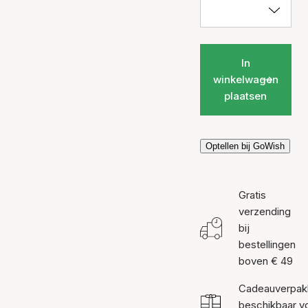
In
winkelwagen
plaatsen
Optellen bij GoWish
Gratis
verzending
bij
bestellingen
boven € 49
Cadeauverpak
beschikbaar v