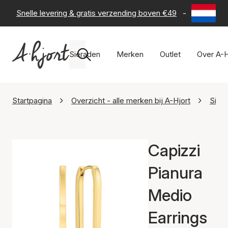
Snelle levering & gratis verzending boven €49
-
60 dagen 
Sieraden
Merken
Outlet
Over A-H
Startpagina
Overzicht - alle merken bij A-Hjort
Sif J
Capizzi
Pianura
Medio
Earrings