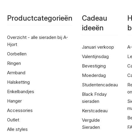
Productcategorieën
Cadeau
H
ideeën
b
Overzicht - alle sieraden bij A-
Hjort
Januari verkoop
A-
Oorbellen
Valentijnsdag
Le
Ringen
Bevestiging
C
Armband
Moederdag
Ca
Halsketting
Studentencadeau
Re
Enkelbandjes
om
Black Friday
Hanger
sieraden
Si
ma
Accessories
Kerstcadeau
Be
Outlet
Vergulde
Sieraden
FA
Alle styles