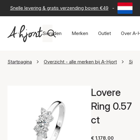
Snelle levering & gratis verzending boven €49
-
60 dagen 
Sieraden
Merken
Outlet
Over A-H
Startpagina
Overzicht - alle merken bij A-Hjort
Sif 
Lovere
Ring 0.57
ct
€ 1.178,00