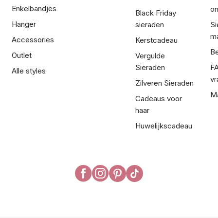
Enkelbandjes
om
Black Friday
Hanger
sieraden
Si
ma
Accessories
Kerstcadeau
Be
Outlet
Vergulde
Sieraden
FA
Alle styles
vr
Zilveren Sieraden
Ma
Cadeaus voor
haar
Huwelijkscadeau