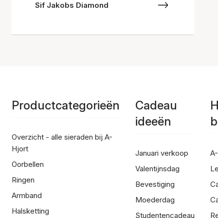
Sif Jakobs Diamond
Productcategorieën
Cadeau
H
ideeën
b
Overzicht - alle sieraden bij A-
Hjort
Januari verkoop
A-
Oorbellen
Valentijnsdag
Le
Ringen
Bevestiging
C
Armband
Moederdag
Ca
Halsketting
Studentencadeau
Re