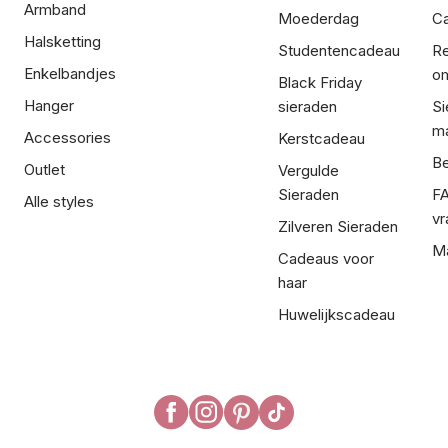
Armband
Moederdag
Ca
Halsketting
Studentencadeau
Re
Enkelbandjes
om
Black Friday
Hanger
sieraden
Si
ma
Accessories
Kerstcadeau
Be
Outlet
Vergulde
Sieraden
FA
Alle styles
vr
Zilveren Sieraden
Ma
Cadeaus voor
haar
Huwelijkscadeau