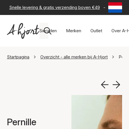
Snelle levering & gratis verzending boven €49
-
60 dagen 
Sieraden
Merken
Outlet
Over A-H
Startpagina
Overzicht - alle merken bij A-Hjort
Perni
Pernille