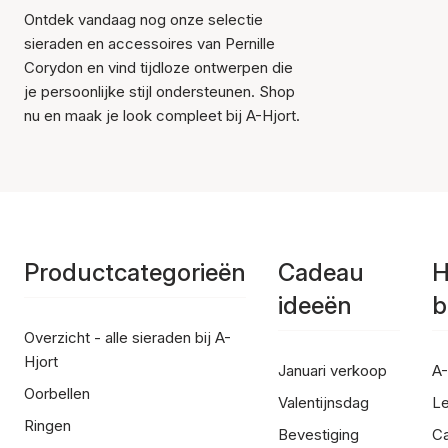
Ontdek vandaag nog onze selectie
sieraden en accessoires van Pernille
Corydon en vind tijdloze ontwerpen die
je persoonlijke stijl ondersteunen. Shop
nu en maak je look compleet bij A-Hjort.
Productcategorieën
Cadeau
H
ideeën
b
Overzicht - alle sieraden bij A-
Hjort
Januari verkoop
A-
Oorbellen
Valentijnsdag
Le
Ringen
Bevestiging
C