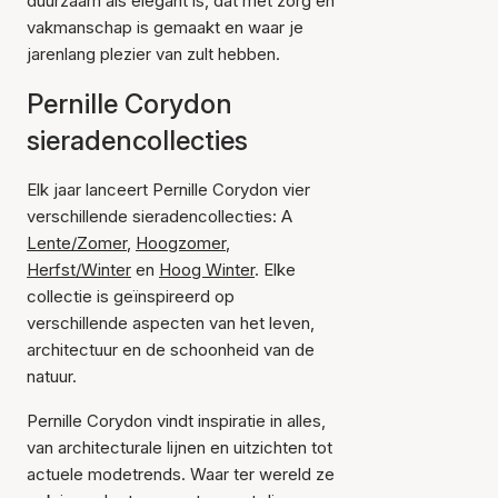
duurzaam als elegant is, dat met zorg en
vakmanschap is gemaakt en waar je
jarenlang plezier van zult hebben.
Pernille Corydon
sieradencollecties
Elk jaar lanceert Pernille Corydon vier
verschillende sieradencollecties: A
Lente/Zomer
,
Hoogzomer
,
Herfst/Winter
en
Hoog Winter
. Elke
collectie is geïnspireerd op
verschillende aspecten van het leven,
architectuur en de schoonheid van de
natuur.
Pernille Corydon vindt inspiratie in alles,
van architecturale lijnen en uitzichten tot
actuele modetrends. Waar ter wereld ze