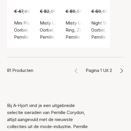
€ 47,00
€ 29,00
€ 82,00
€ 49,00
€ 89,50
€ 55,00
€ 69,00
€ 45,00
Mini Plain Hoop earrings
Misty Light Earrings
Misty Light Ring
Night Sky Earrings
Oorbel, Zilvere kleur / Sterling zilver 925
Oorbel, Zilvere kleur / Sterling zilver 925
Ring, Zilvere kleur / Sterling zilv
Oorbel, Zilvere kleur
Pernille Corydon
Pernille Corydon
Pernille Corydon
Pernille Corydon
81 Producten
Pagina 1 Uit 2
Bij A-Hjort vind je een uitgebreide
selectie sieraden van Pernille Corydon,
altijd aangevuld met de nieuwste
collecties uit de mode-industrie. Pernille