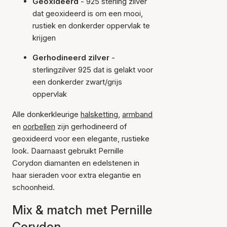
Geoxideerd
- 925 sterling zilver
dat geoxideerd is om een mooi,
rustiek en donkerder oppervlak te
krijgen
Gerhodineerd zilver
-
sterlingzilver 925 dat is gelakt voor
een donkerder zwart/grijs
oppervlak
Alle donkerkleurige
halsketting
,
armband
en
oorbellen
zijn gerhodineerd of
geoxideerd voor een elegante, rustieke
look. Daarnaast gebruikt Pernille
Corydon diamanten en edelstenen in
haar sieraden voor extra elegantie en
schoonheid.
Mix & match met Pernille
Corydon