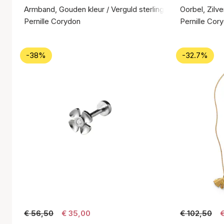
Armband, Gouden kleur / Verguld sterlingzilver 925
Oorbel, Zilve
Pernille Corydon
Pernille Cor
-38%
-32.7%
€ 56,50
€ 35,00
€ 102,50