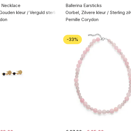
 Necklace
Ballerina Earsticks
Gouden kleur / Verguld sterlingzilver 925
Oorbel, Zilvere kleur / Sterling zi
ydon
Pernille Corydon
-33%