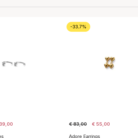
-33.7%
 39,00
€ 83,00
€ 55,00
es
Adore Earrings