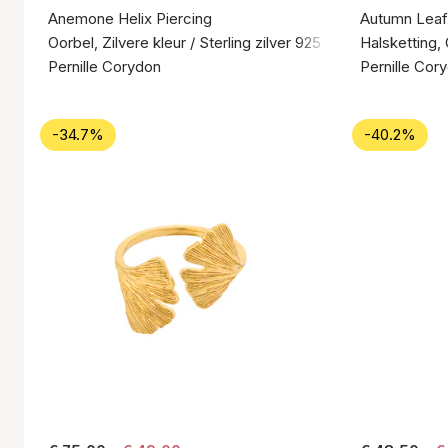
Anemone Helix Piercing
Autumn Leaf
Oorbel, Zilvere kleur / Sterling zilver 925
Halsketting, 
Pernille Corydon
Pernille Cor
-34.7%
-40.2%