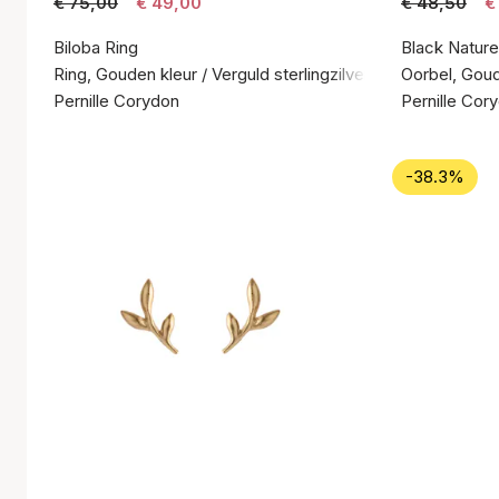
€ 75,00
€ 49,00
€ 48,50
€
Biloba Ring
Black Nature
Ring, Gouden kleur / Verguld sterlingzilver 925
Oorbel, Goude
Pernille Corydon
Pernille Cor
-38.3%