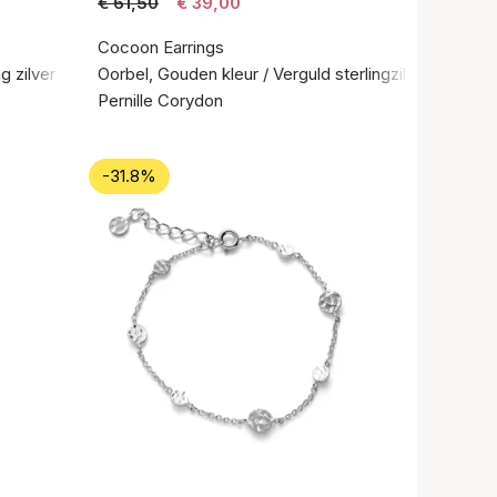
€ 61,50
€ 39,00
Cocoon Earrings
ng zilver 925
Oorbel, Gouden kleur / Verguld sterlingzilver 925
Pernille Corydon
-31.8%