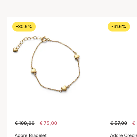
-30.6%
-31.6%
€ 108,00
€ 75,00
€ 57,00
€
Adore Bracelet
Adore Creol