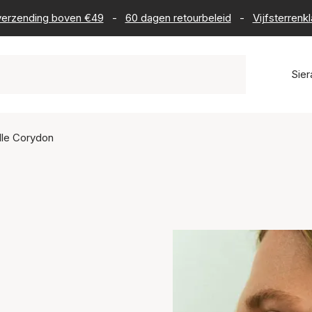
s verzending boven €49
-
60 dagen retourbeleid
-
Vijfsterrenk
Sie
lle Corydon