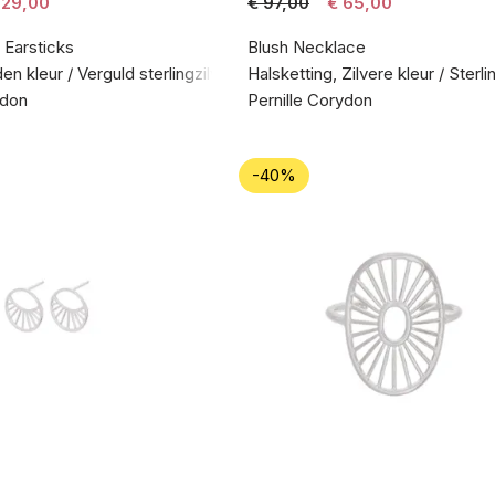
 29,00
€ 97,00
€ 65,00
 Earsticks
Blush Necklace
n kleur / Verguld sterlingzilver 925
Halsketting, Zilvere kleur / Sterli
ydon
Pernille Corydon
-40%