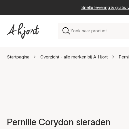
Snelle levering & grati
Startpagina
Overzicht - alle merken bij A-Hjort
Perni
Pernille Corydon sieraden