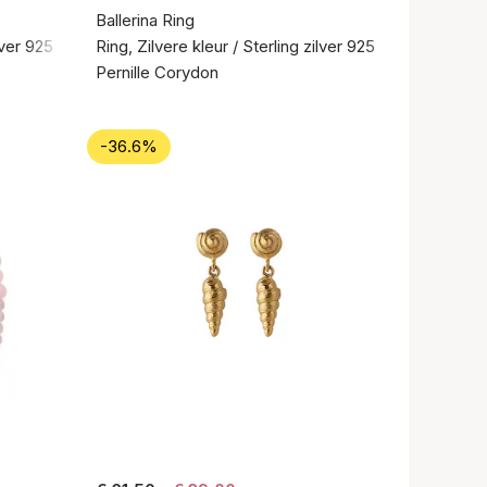
Ballerina Ring
lver 925
Ring, Zilvere kleur / Sterling zilver 925
Pernille Corydon
-36.6%