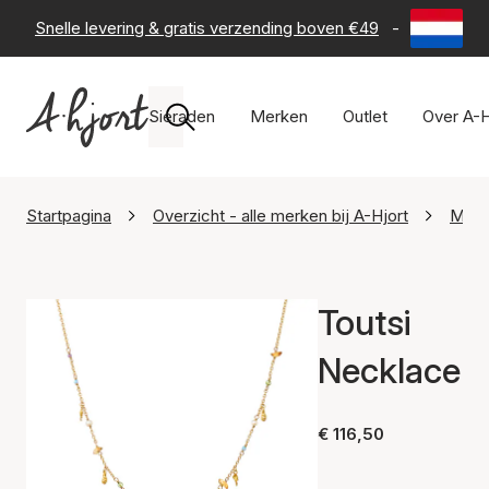
Snelle levering & gratis verzending boven €49
-
60 dagen 
Sieraden
Merken
Outlet
Over A-H
Startpagina
Overzicht - alle merken bij A-Hjort
Maan
Toutsi
Necklace
€ 116,50