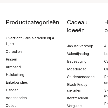
Productcategorieën
Cadeau
H
ideeën
b
Overzicht - alle sieraden bij A-
Hjort
Januari verkoop
A-
Oorbellen
Valentijnsdag
Le
Ringen
Bevestiging
C
Armband
Moederdag
Ca
Halsketting
Studentencadeau
Re
Enkelbandjes
om
Black Friday
Hanger
sieraden
Si
ma
Accessories
Kerstcadeau
Be
Outlet
Vergulde