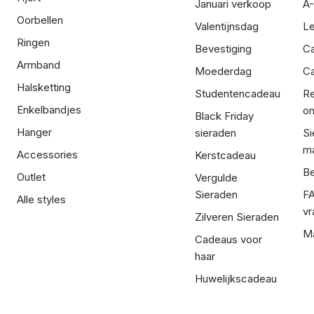
Januari verkoop
A-
Oorbellen
Valentijnsdag
Le
Ringen
Bevestiging
C
Armband
Moederdag
Ca
Halsketting
Studentencadeau
Re
Enkelbandjes
om
Black Friday
Hanger
sieraden
Si
ma
Accessories
Kerstcadeau
Be
Outlet
Vergulde
Sieraden
FA
Alle styles
vr
Zilveren Sieraden
Ma
Cadeaus voor
haar
Huwelijkscadeau