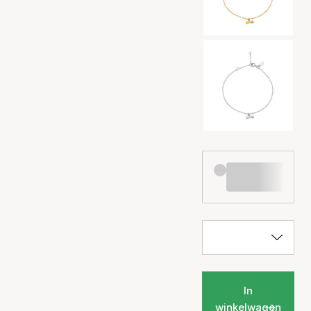
In
winkelwagen