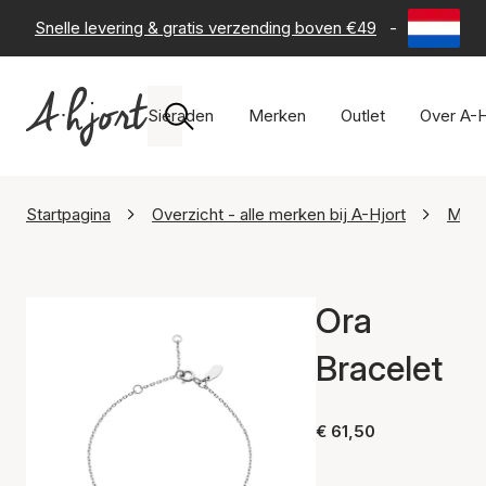
Snelle levering & gratis verzending boven €49
-
60 dagen 
Sieraden
Merken
Outlet
Over A-H
Startpagina
Overzicht - alle merken bij A-Hjort
Maan
Ora
Bracelet
€ 61,50