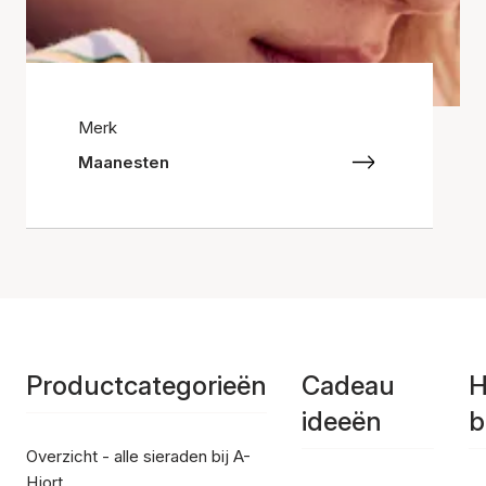
Merk
Maanesten
Productcategorieën
Cadeau
H
ideeën
b
Overzicht - alle sieraden bij A-
Hjort