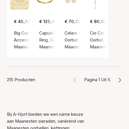
€ 45,50
€ 125,00
€ 70,00
€ 80,00
Big Canvas Totebag Roses and Shells
Capulet Ring
Celare Earrings
Cio Cio Single Earc
Accessoire, Geel / Katoen
Ring, Gouden kleur / Verguld sterlingzilver 92
Oorbel, Gouden kleur / Verguld st
Oorbel, Zilvere kleur
Maanesten
Maanesten
Maanesten
Maanesten
215 Producten
Pagina 1 Uit 5
Bij A-Hjort bieden we een ruime keuze
aan Maanesten sieraden, variërend van
Maanesten oorbellen, kettingen,