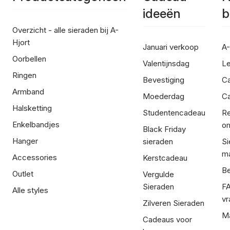
ideeën
b
Overzicht - alle sieraden bij A-
Hjort
Januari verkoop
A-
Oorbellen
Valentijnsdag
Le
Ringen
Bevestiging
C
Armband
Moederdag
Ca
Halsketting
Studentencadeau
Re
Enkelbandjes
om
Black Friday
Hanger
sieraden
Si
ma
Accessories
Kerstcadeau
Be
Outlet
Vergulde
Sieraden
FA
Alle styles
vr
Zilveren Sieraden
Ma
Cadeaus voor