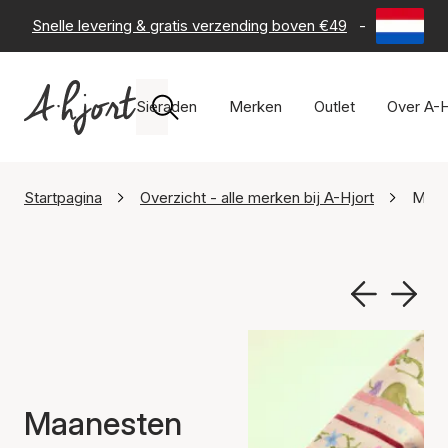
Snelle levering & gratis verzending boven €49
-
60 dagen 
Sieraden
Merken
Outlet
Over A-H
Startpagina
Overzicht - alle merken bij A-Hjort
Maan
Maanesten