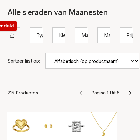
Alle sieraden van Maanesten
rendeld
Maanesten
Type
Kleur
Materiaal
Maat
Prijs
Sorteer lijst op:
215 Producten
Pagina 1 Uit 5