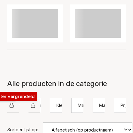
Alle producten in de categorie
rendeld
lter vergrendeld
Jane Kønig
Hanger
Kleur
Materiaal
Maat
Prijs
Sorteer lijst op: