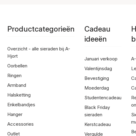
Productcategorieën
Cadeau
H
ideeën
b
Overzicht - alle sieraden bij A-
Hjort
Januari verkoop
A-
Oorbellen
Valentijnsdag
Le
Ringen
Bevestiging
C
Armband
Moederdag
Ca
Halsketting
Studentencadeau
Re
Enkelbandjes
om
Black Friday
Hanger
sieraden
Si
ma
Accessories
Kerstcadeau
Be
Outlet
Vergulde