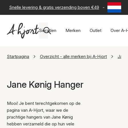
Snelle levering & gratis verzending boven €49
-
60 dagen 
Sieraden
Merken
Outlet
Over A-H
Startpagina
Overzicht - alle merken bij A-Hjort
Jane
Jane Kønig Hanger
Mooi! Je bent terechtgekomen op de
pagina van A-Hjort, waar we de
prachtige hangers van Jane Kønig
hebben verzameld die op hun vele