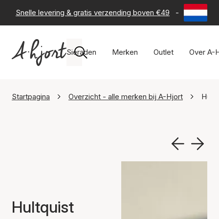
Snelle levering & gratis verzending boven €49
-
60 dagen 
Sieraden
Merken
Outlet
Over A-H
Startpagina
Overzicht - alle merken bij A-Hjort
Hult
Hultquist