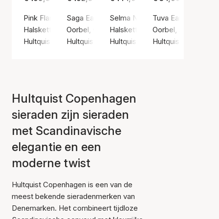
Pink Flamingo Necklace
Saga Earring
Selma Necklace
Tuva Earrings
Halsketting, Gouden kleur / Verguld sterlingzilver 925
Oorbel, Gouden kleur / Verguld sterlingzilver 
Halsketting, Gouden kleur / Vergu
Oorbel, Zilvere kleur
Hultquist Copenhagen
Hultquist Copenhagen
Hultquist Copenhagen
Hultquist Copenha
Hultquist Copenhagen
sieraden zijn sieraden
met Scandinavische
elegantie en een
moderne twist
Hultquist Copenhagen is een van de
meest bekende sieradenmerken van
Denemarken. Het combineert tijdloze