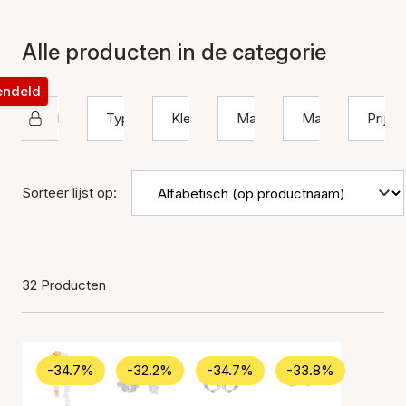
Alle producten in de categorie
rendeld
Hultquist Copenhagen
Type
Kleur
Materiaal
Maat
Prijs
Sorteer lijst op:
32 Producten
-34.7%
-32.2%
-34.7%
-33.8%