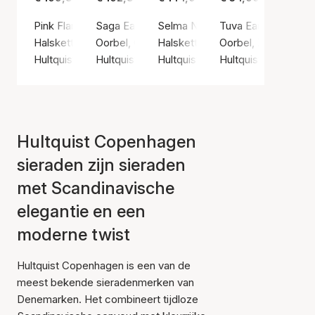
Pink Flamingo Necklace
Saga Earring
Selma Necklace
Tuva Earrings
Halsketting, Gouden kleur / Verguld sterlingzilver 925
Oorbel, Gouden kleur / Verguld sterlingzilver 
Halsketting, Gouden kleur / Vergu
Oorbel, Zilvere kleur
Hultquist Copenhagen
Hultquist Copenhagen
Hultquist Copenhagen
Hultquist Copenha
Hultquist Copenhagen
sieraden zijn sieraden
met Scandinavische
elegantie en een
moderne twist
Hultquist Copenhagen is een van de
meest bekende sieradenmerken van
Denemarken. Het combineert tijdloze