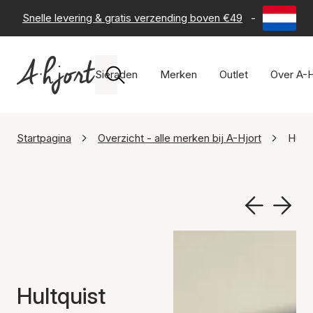
Snelle levering & gratis verzending boven €49
-
60 dagen 
Sieraden
Merken
Outlet
Over A-H
Startpagina
Overzicht - alle merken bij A-Hjort
Hult
Hultquist