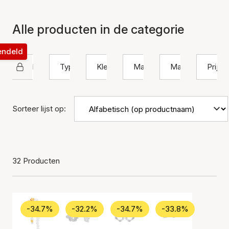
Alle producten in de categorie
rendeld
Hultquist Copenhagen
Type
Kleur
Materiaal
Maat
Prijs
Sorteer lijst op:
32 Producten
-34.7%
-32.2%
-34.7%
-33.8%