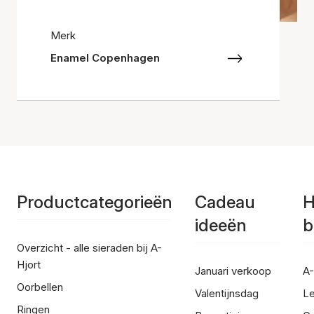
Merk
Enamel Copenhagen
Productcategorieën
Cadeau
H
ideeën
b
Overzicht - alle sieraden bij A-
Hjort
Januari verkoop
A-
Oorbellen
Valentijnsdag
Le
Ringen