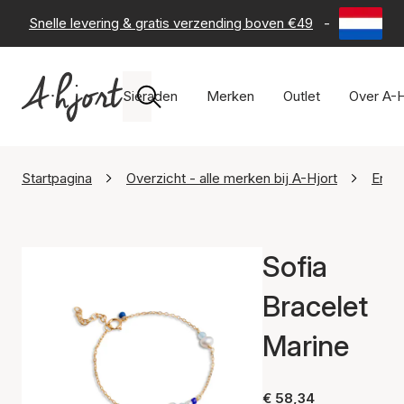
Snelle levering & gratis verzending boven €49
-
60 dagen 
Sieraden
Merken
Outlet
Over A-H
Startpagina
Overzicht - alle merken bij A-Hjort
Enam
Sofia
Bracelet
Marine
€ 58,34