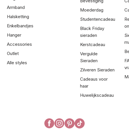
Bevestiging
C
Armband
Moederdag
Ca
Halsketting
Studentencadeau
Re
Enkelbandjes
om
Black Friday
Hanger
sieraden
Si
ma
Accessories
Kerstcadeau
Be
Outlet
Vergulde
Sieraden
FA
Alle styles
vr
Zilveren Sieraden
Ma
Cadeaus voor
haar
Huwelijkscadeau