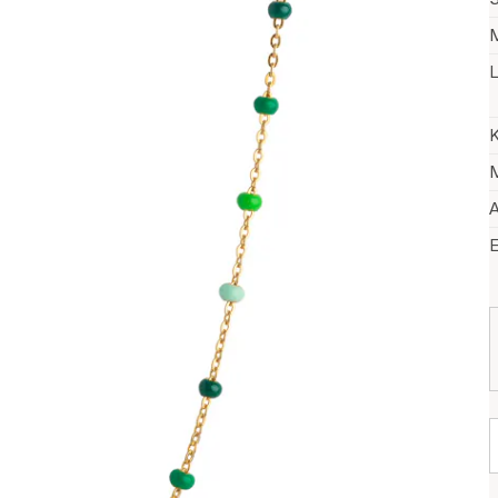
M
L
K
M
A