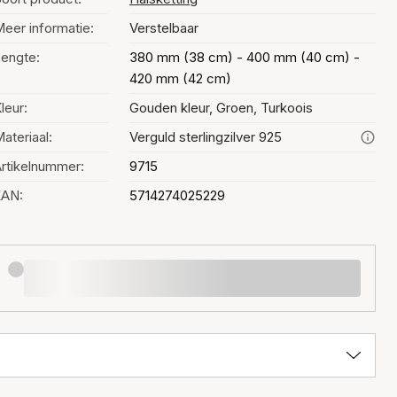
eer informatie:
Verstelbaar
engte:
380 mm (38 cm) - 400 mm (40 cm) -
420 mm (42 cm)
leur:
Gouden kleur, Groen, Turkoois
ateriaal:
Verguld sterlingzilver 925
rtikelnummer:
9715
EAN:
5714274025229