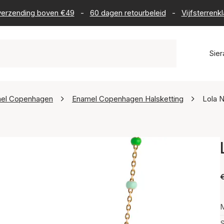
s verzending boven €49
-
60 dagen retourbeleid
-
Vijfsterrenk
Sie
el Copenhagen
Enamel Copenhagen Halsketting
Lola 
M
S