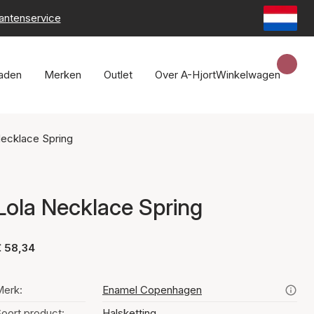
lantenservice
raden
Merken
Outlet
Over A-Hjort
Winkelwagen
Necklace Spring
Lola Necklace Spring
€ 58,34
erk:
Enamel Copenhagen
oort product:
Halsketting