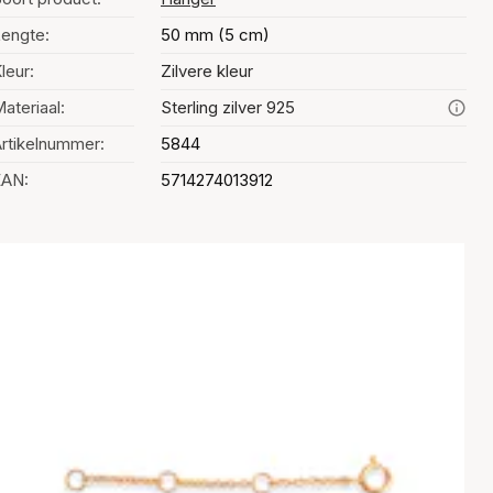
engte:
50 mm (5 cm)
leur:
Zilvere kleur
ateriaal:
Sterling zilver 925
rtikelnummer:
5844
EAN:
5714274013912
Kleurselectie