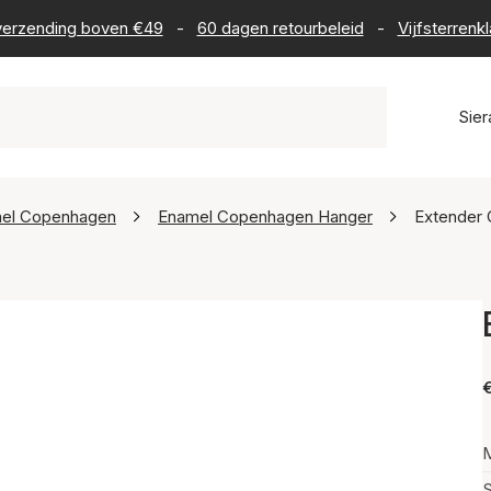
s verzending boven €49
-
60 dagen retourbeleid
-
Vijfsterrenk
Sie
el Copenhagen
Enamel Copenhagen Hanger
Extender 
€
M
S