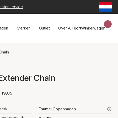
lantenservice
raden
Merken
Outlet
Over A-Hjort
Winkelwagen
Chain
Extender Chain
 19,85
erk:
Enamel Copenhagen
oort product:
Hanger