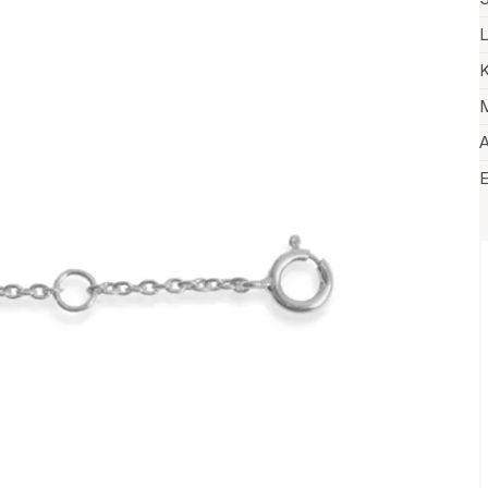
L
K
M
A