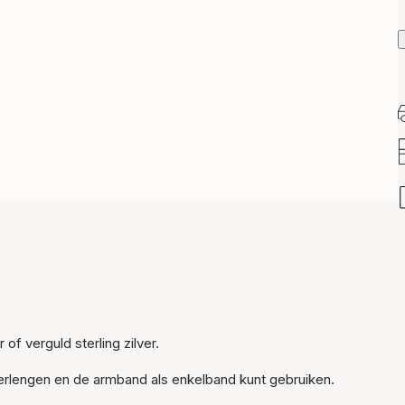
of verguld sterling zilver.
Item is toegevoegd aan
het winkelmandje
erlengen en de armband als enkelband kunt gebruiken.