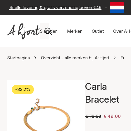
Snelle levering & gratis verzending boven €49
-
60 dagen 
Sieraden
Merken
Outlet
Over A-H
Startpagina
Overzicht - alle merken bij A-Hjort
Enam
Carla
-33.2%
Bracelet
€ 73,32
€ 49,00