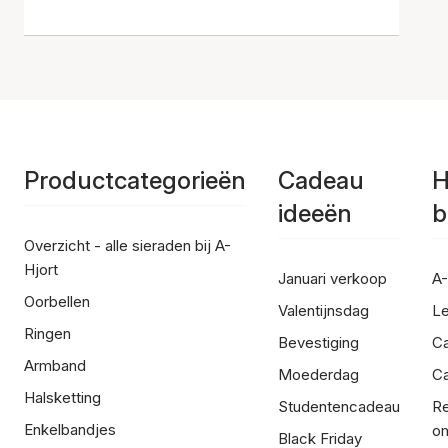
Productcategorieën
Cadeau
H
ideeën
b
Overzicht - alle sieraden bij A-
Hjort
Januari verkoop
A-
Oorbellen
Valentijnsdag
Le
Ringen
Bevestiging
C
Armband
Moederdag
Ca
Halsketting
Studentencadeau
Re
Enkelbandjes
om
Black Friday