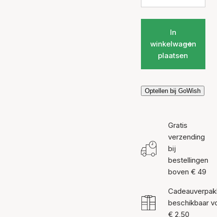
In
winkelwagen
plaatsen
Optellen bij GoWish
Gratis
verzending
bij
bestellingen
boven € 49
Cadeauverpak
beschikbaar v
€ 2,50