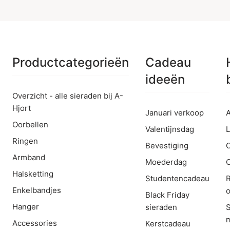
Productcategorieën
Cadeau
ideeën
Overzicht - alle sieraden bij A-
Hjort
Januari verkoop
A
Oorbellen
Valentijnsdag
L
Ringen
Bevestiging
Armband
Moederdag
C
Halsketting
Studentencadeau
R
Enkelbandjes
o
Black Friday
Hanger
sieraden
m
Accessories
Kerstcadeau