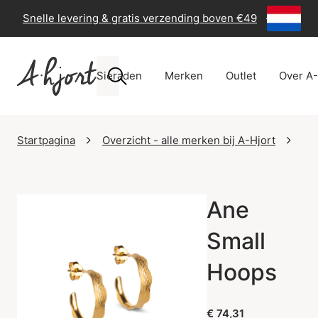
Snelle levering & gratis verzending boven €49
-
60 dage
Sieraden
Merken
Outlet
Over A-
Startpagina
Overzicht - alle merken bij A-Hjort
En
Ane
Small
Hoops
€ 74,31