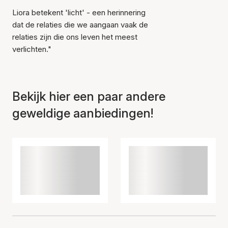
Liora betekent 'licht' - een herinnering
Item is toegevoegd aan
dat de relaties die we aangaan vaak de
het winkelmandje
relaties zijn die ons leven het meest
verlichten."
Bekijk hier een paar andere
geweldige aanbiedingen!