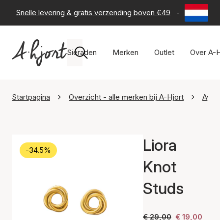
Snelle levering & gratis verzending boven €49
-
60 dagen 
Sieraden
Merken
Outlet
Over A-H
Startpagina
Overzicht - alle merken bij A-Hjort
Ayo 
Liora
-34.5%
Knot
Studs
€ 29,00
€ 19,00