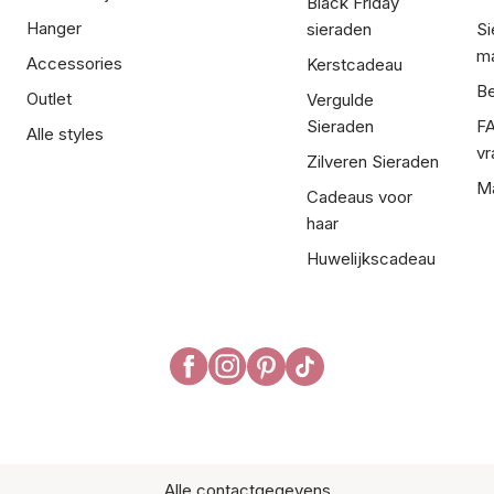
Black Friday
Hanger
sieraden
Si
ma
Accessories
Kerstcadeau
Be
Outlet
Vergulde
Sieraden
FA
Alle styles
vr
Zilveren Sieraden
Ma
Cadeaus voor
haar
Huwelijkscadeau
Alle contactgegevens