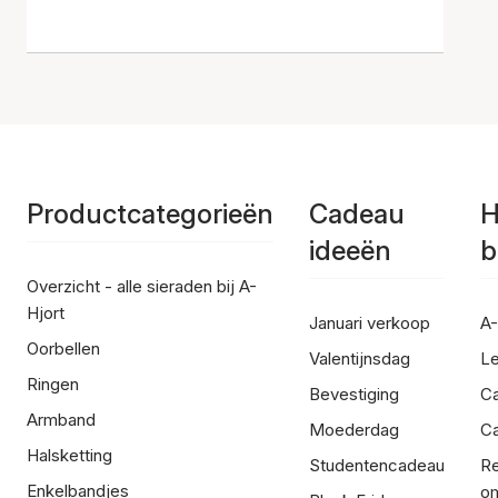
Productcategorieën
Cadeau
H
ideeën
b
Overzicht - alle sieraden bij A-
Hjort
Januari verkoop
A-
Oorbellen
Valentijnsdag
Le
Ringen
Bevestiging
C
Armband
Moederdag
Ca
Halsketting
Studentencadeau
Re
Enkelbandjes
om