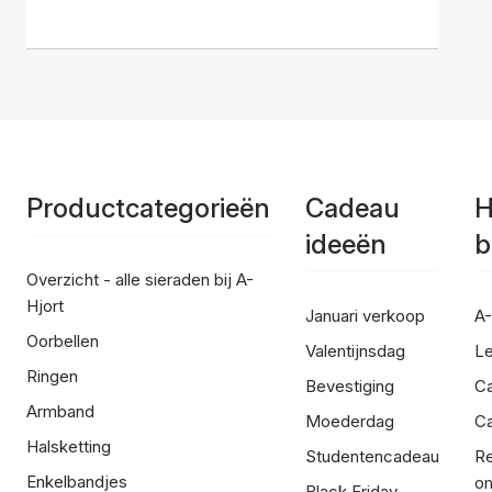
Productcategorieën
Cadeau
H
ideeën
b
Overzicht - alle sieraden bij A-
Hjort
Januari verkoop
A-
Oorbellen
Valentijnsdag
Le
Ringen
Bevestiging
C
Armband
Moederdag
Ca
Halsketting
Studentencadeau
Re
Enkelbandjes
om
Black Friday