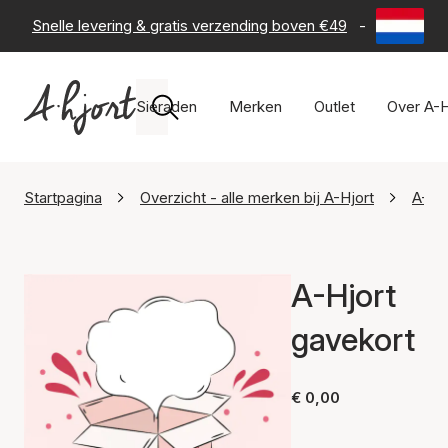
Snelle levering & gratis verzending boven €49
-
60 dagen 
Sieraden
Merken
Outlet
Over A-H
Startpagina
Overzicht - alle merken bij A-Hjort
A-Hjo
A-Hjort
gavekort
€ 0,00