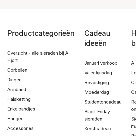
Productcategorieën
Cadeau
H
ideeën
b
Overzicht - alle sieraden bij A-
Hjort
Januari verkoop
A-
Oorbellen
Valentijnsdag
Le
Ringen
Bevestiging
C
Armband
Moederdag
Ca
Halsketting
Studentencadeau
Re
Enkelbandjes
om
Black Friday
Hanger
sieraden
Si
ma
Accessories
Kerstcadeau
Be