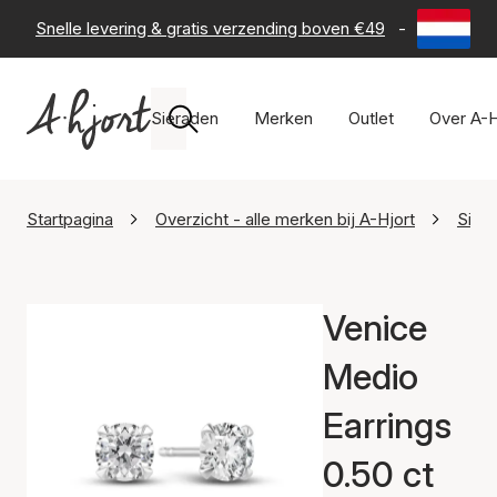
Snelle levering & gratis verzending boven €49
-
60 dagen 
Sieraden
Merken
Outlet
Over A-H
Startpagina
Overzicht - alle merken bij A-Hjort
Sif 
Venice
Medio
Earrings
0.50 ct