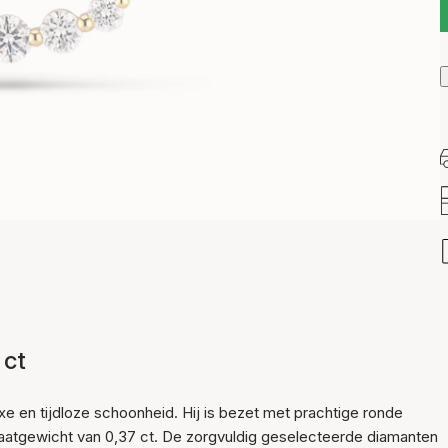
 ct
Item is toegevoegd aan
e en tijdloze schoonheid. Hij is bezet met prachtige ronde
het winkelmandje
aatgewicht van 0,37 ct. De zorgvuldig geselecteerde diamanten