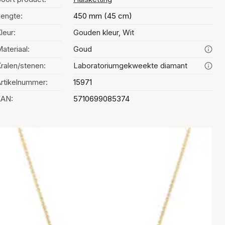
engte:
450 mm (45 cm)
leur:
Gouden kleur, Wit
ateriaal:
Goud
ralen/stenen:
Laboratoriumgekweekte diamant
rtikelnummer:
15971
EAN:
5710699085374
Kleurselectie