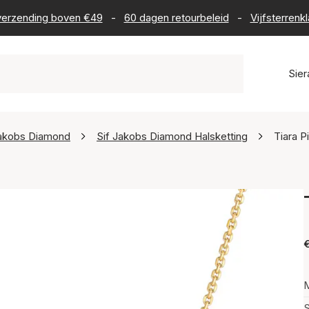
s verzending boven €49
-
60 dagen retourbeleid
-
Vijfsterrenk
Sie
Jakobs Diamond
Sif Jakobs Diamond Halsketting
Tiara P
€
M
S