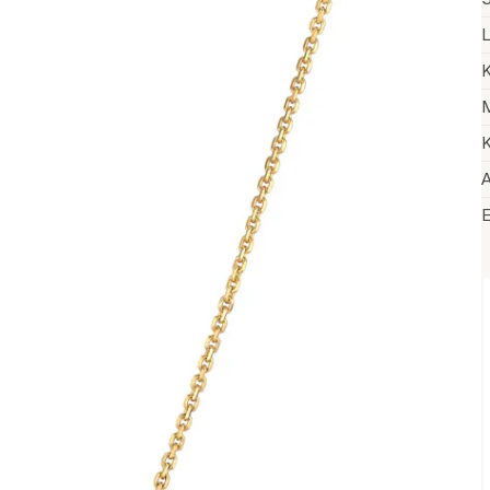
L
K
M
K
A