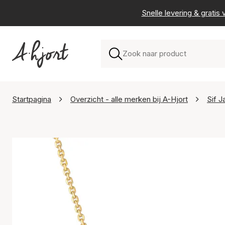
Snelle levering & grati
Startpagina
Overzicht - alle merken bij A-Hjort
Sif 