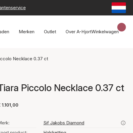
lantenservice
raden
Merken
Outlet
Over A-Hjort
Winkelwagen
iccolo Necklace 0.37 ct
Tiara Piccolo Necklace 0.37 ct
 1.101,00
erk:
Sif Jakobs Diamond
oort product:
Halsketting