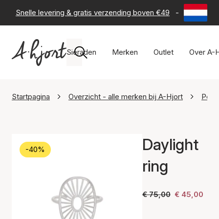
Snelle levering & gratis verzending boven €49
-
60 dagen 
Sieraden
Merken
Outlet
Over A-H
Startpagina
Overzicht - alle merken bij A-Hjort
Perni
Daylight
-40%
ring
€ 75,00
€ 45,00