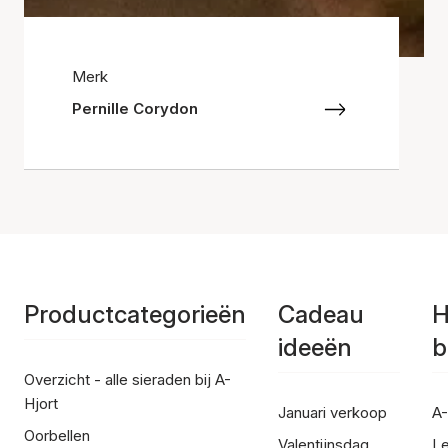
Merk
Pernille Corydon
Productcategorieën
Cadeau
H
ideeën
b
Overzicht - alle sieraden bij A-
Hjort
Januari verkoop
A-
Oorbellen
Valentijnsdag
Le