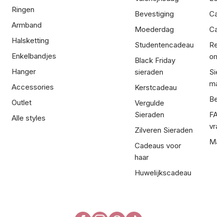
Ringen
Bevestiging
C
Armband
Moederdag
Ca
Halsketting
Studentencadeau
Re
Enkelbandjes
om
Black Friday
Hanger
sieraden
Si
ma
Accessories
Kerstcadeau
Be
Outlet
Vergulde
Sieraden
FA
Alle styles
vr
Zilveren Sieraden
Ma
Cadeaus voor
haar
Huwelijkscadeau