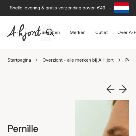
Snelle levering & gratis verzending boven €49
-
60 dagen 
Sieraden
Merken
Outlet
Over A-H
Startpagina
Overzicht - alle merken bij A-Hjort
Perni
Pernille