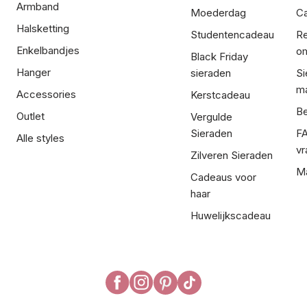
Armband
Moederdag
Ca
Halsketting
Studentencadeau
Re
Enkelbandjes
om
Black Friday
Hanger
sieraden
Si
ma
Accessories
Kerstcadeau
Be
Outlet
Vergulde
Sieraden
FA
Alle styles
vr
Zilveren Sieraden
Ma
Cadeaus voor
haar
Huwelijkscadeau