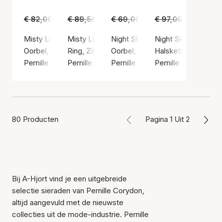
€ 82,00
€ 49,00
€ 89,50
€ 55,00
€ 69,00
€ 45,00
€ 97,00
€ 65,00
Misty Light Earrings
Misty Light Ring
Night Sky Earrings
Night Sky Necklace
Oorbel, Zilvere kleur / Sterling zilver 925
Ring, Zilvere kleur / Sterling zilver 925
Oorbel, Zilvere kleur / Sterling zi
Halsketting, Zilvere 
Pernille Corydon
Pernille Corydon
Pernille Corydon
Pernille Corydon
80 Producten
Pagina 1 Uit 2
Bij A-Hjort vind je een uitgebreide
selectie sieraden van Pernille Corydon,
altijd aangevuld met de nieuwste
collecties uit de mode-industrie. Pernille