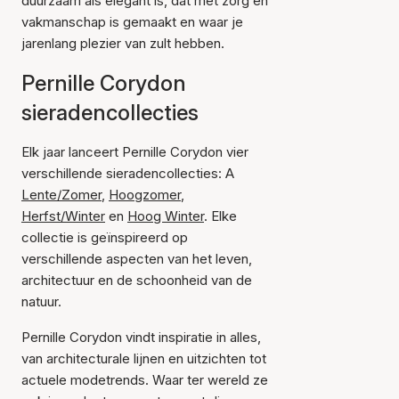
duurzaam als elegant is, dat met zorg en
vakmanschap is gemaakt en waar je
jarenlang plezier van zult hebben.
Pernille Corydon
sieradencollecties
Elk jaar lanceert Pernille Corydon vier
verschillende sieradencollecties: A
Lente/Zomer
,
Hoogzomer
,
Herfst/Winter
en
Hoog Winter
. Elke
collectie is geïnspireerd op
verschillende aspecten van het leven,
architectuur en de schoonheid van de
natuur.
Pernille Corydon vindt inspiratie in alles,
van architecturale lijnen en uitzichten tot
actuele modetrends. Waar ter wereld ze