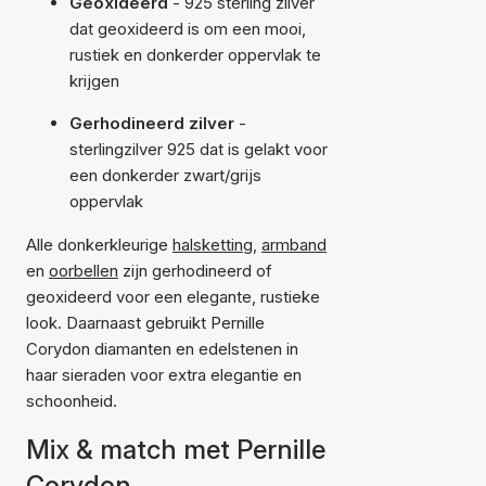
Geoxideerd
- 925 sterling zilver
dat geoxideerd is om een mooi,
rustiek en donkerder oppervlak te
krijgen
Gerhodineerd zilver
-
sterlingzilver 925 dat is gelakt voor
een donkerder zwart/grijs
oppervlak
Alle donkerkleurige
halsketting
,
armband
en
oorbellen
zijn gerhodineerd of
geoxideerd voor een elegante, rustieke
look. Daarnaast gebruikt Pernille
Corydon diamanten en edelstenen in
haar sieraden voor extra elegantie en
schoonheid.
Mix & match met Pernille
Corydon