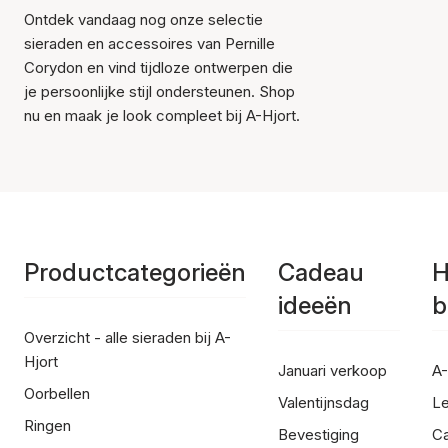
Ontdek vandaag nog onze selectie
sieraden en accessoires van Pernille
Corydon en vind tijdloze ontwerpen die
je persoonlijke stijl ondersteunen. Shop
nu en maak je look compleet bij A-Hjort.
Productcategorieën
Cadeau
H
ideeën
b
Overzicht - alle sieraden bij A-
Hjort
Januari verkoop
A-
Oorbellen
Valentijnsdag
Le
Ringen
Bevestiging
C