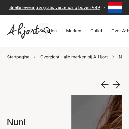
Snelle levering & gratis verzending boven €49
-
60 dagen 
Sieraden
Merken
Outlet
Over A-H
Startpagina
Overzicht - alle merken bij A-Hjort
Nuni
Nuni