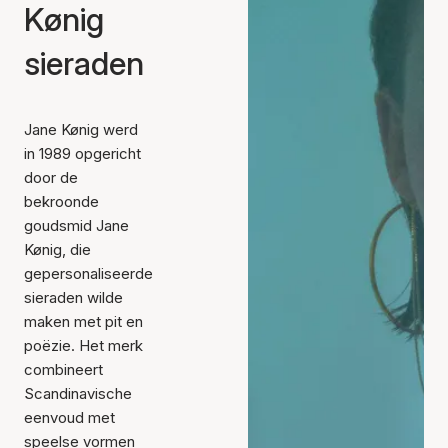
Kønig
sieraden
Jane Kønig werd
in 1989 opgericht
door de
bekroonde
goudsmid Jane
Kønig, die
gepersonaliseerde
sieraden wilde
maken met pit en
poëzie. Het merk
combineert
Scandinavische
eenvoud met
speelse vormen