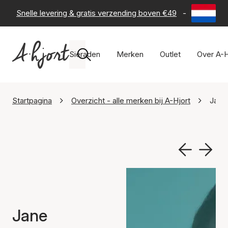
Snelle levering & gratis verzending boven €49
-
60 dagen 
Sieraden
Merken
Outlet
Over A-H
Startpagina
Overzicht - alle merken bij A-Hjort
Jane
Jane